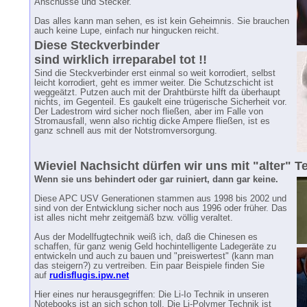
Anschüsse und Stecker.
Das alles kann man sehen, es ist kein Geheimnis. Sie brauchen
auch keine Lupe, einfach nur hingucken reicht.
Diese Steckverbinder
sind wirklich irreparabel tot !!
Sind die Steckverbinder erst einmal so weit korrodiert, selbst
leicht korrodiert, geht es immer weiter. Die Schutzschicht ist
weggeätzt. Putzen auch mit der Drahtbürste hilft da überhaupt
nichts, im Gegenteil. Es gaukelt eine trügerische Sicherheit vor.
Der Ladestrom wird sicher noch fließen, aber im Falle von
Stromausfall, wenn also richtig dicke Ampere fließen, ist es
ganz schnell aus mit der Notstromversorgung.
Wieviel Nachsicht dürfen wir uns mit "alter" Te
Wenn sie uns behindert oder gar ruiniert, dann gar keine.
Diese APC USV Generationen stammen aus 1998 bis 2002 und
sind von der Entwicklung sicher noch aus 1996 oder früher. Das
ist alles nicht mehr zeitgemäß bzw. völlig veraltet.
Aus der Modellfugtechnik weiß ich, daß die Chinesen es
schaffen, für ganz wenig Geld hochintelligente Ladegeräte zu
entwickeln und auch zu bauen und "preiswertest" (kann man
das steigern?) zu vertreiben. Ein paar Beispiele finden Sie
auf
rudisflugis.ipw.net
Hier eines nur herausgegriffen: Die Li-Io Technik in unseren
Notebooks ist an sich schon toll. Die Li-Polymer Technik ist