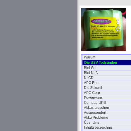
Warum
Die USV Todsünden
Blei Gel
Blei Naß
NI CD
APC Ende
Die Zukunft
APC Corp
Powerware
Compaq UPS
Akkus tauschen
Ausgesondert
Akku Probleme
Über Uns
Inhaltsverzeichnis