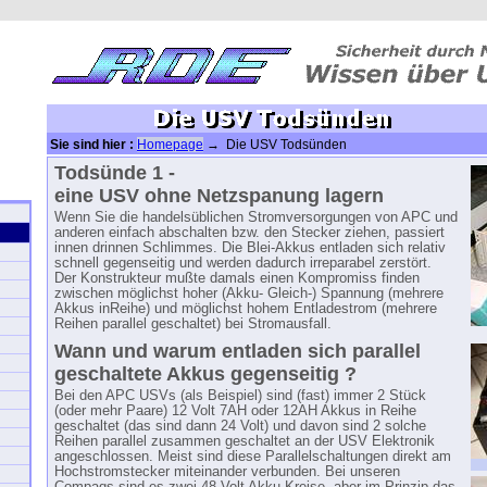
Sie sind hier :
Homepage
→ Die USV Todsünden
Todsünde 1 -
eine USV ohne Netzspanung lagern
Wenn Sie die handelsüblichen Stromversorgungen von APC und
anderen einfach abschalten bzw. den Stecker ziehen, passiert
innen drinnen Schlimmes. Die Blei-Akkus entladen sich relativ
schnell gegenseitig und werden dadurch irreparabel zerstört.
Der Konstrukteur mußte damals einen Kompromiss finden
zwischen möglichst hoher (Akku- Gleich-) Spannung (mehrere
Akkus inReihe) und möglichst hohem Entladestrom (mehrere
Reihen parallel geschaltet) bei Stromausfall.
Wann und warum entladen sich parallel
geschaltete Akkus gegenseitig ?
Bei den APC USVs (als Beispiel) sind (fast) immer 2 Stück
(oder mehr Paare) 12 Volt 7AH oder 12AH Akkus in Reihe
geschaltet (das sind dann 24 Volt) und davon sind 2 solche
Reihen parallel zusammen geschaltet an der USV Elektronik
angeschlossen. Meist sind diese Parallelschaltungen direkt am
Hochstromstecker miteinander verbunden. Bei unseren