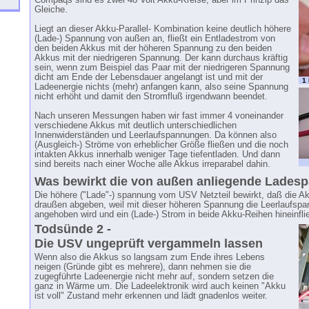
Compaqs sind es zwei 48 Volt Akku-Kreise, aber im Prinzip das
Gleiche.
Liegt an dieser Akku-Parallel- Kombination keine deutlich höhere
(Lade-) Spannung von außen an, fließt ein Entladestrom von
den beiden Akkus mit der höheren Spannung zu den beiden
Akkus mit der niedrigeren Spannung. Der kann durchaus kräftig
sein, wenn zum Beispiel das Paar mit der niedrigeren Spannung
dicht am Ende der Lebensdauer angelangt ist und mit der
1
Ladeenergie nichts (mehr) anfangen kann, also seine Spannung
nicht erhöht und damit den Stromfluß irgendwann beendet.
Nach unseren Messungen haben wir fast immer 4 voneinander
verschiedene Akkus mit deutlich unterschiedlichen
Innenwiderständen und Leerlaufspannungen. Da können also
(Ausgleich-) Ströme von erheblicher Größe fließen und die noch
intakten Akkus innerhalb weniger Tage tiefentladen. Und dann
sind bereits nach einer Woche alle Akkus irreparabel dahin.
Was bewirkt die von außen anliegende Lades
Die höhere ("Lade"-) spannung vom USV Netzteil bewirkt, daß die 
draußen abgeben, weil mit dieser höheren Spannung die Leerlaufspa
angehoben wird und ein (Lade-) Strom in beide Akku-Reihen hineinfli
Todsünde 2 -
Die USV ungeprüft vergammeln lassen
Wenn also die Akkus so langsam zum Ende ihres Lebens
neigen (Gründe gibt es mehrere), dann nehmen sie die
zugegführte Ladeenergie nicht mehr auf, sondern setzen die
ganz in Wärme um. Die Ladeelektronik wird auch keinen "Akku
ist voll" Zustand mehr erkennen und lädt gnadenlos weiter.