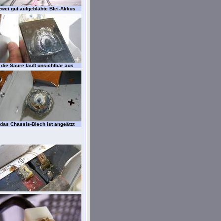
zwei gut aufgeblähte Blei-Akkus
die Säure läuft unsichtbar aus
das Chassis-Blech ist angeätzt