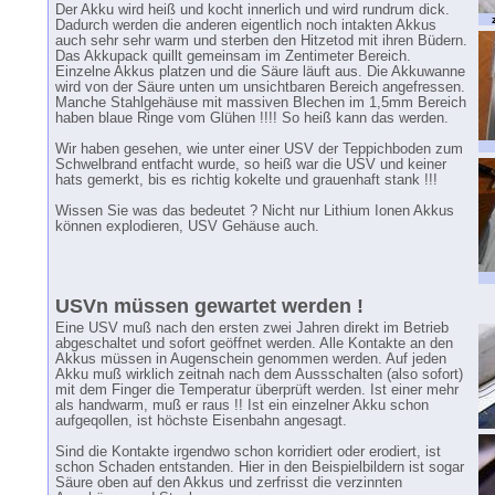
Der Akku wird heiß und kocht innerlich und wird rundrum dick.
Dadurch werden die anderen eigentlich noch intakten Akkus
auch sehr sehr warm und sterben den Hitzetod mit ihren Büdern.
Das Akkupack quillt gemeinsam im Zentimeter Bereich.
Einzelne Akkus platzen und die Säure läuft aus. Die Akkuwanne
wird von der Säure unten um unsichtbaren Bereich angefressen.
Manche Stahlgehäuse mit massiven Blechen im 1,5mm Bereich
haben blaue Ringe vom Glühen !!!! So heiß kann das werden.
Wir haben gesehen, wie unter einer USV der Teppichboden zum
Schwelbrand entfacht wurde, so heiß war die USV und keiner
hats gemerkt, bis es richtig kokelte und grauenhaft stank !!!
Wissen Sie was das bedeutet ? Nicht nur Lithium Ionen Akkus
können explodieren, USV Gehäuse auch.
USVn müssen gewartet werden !
Eine USV muß nach den ersten zwei Jahren direkt im Betrieb
abgeschaltet und sofort geöffnet werden. Alle Kontakte an den
Akkus müssen in Augenschein genommen werden. Auf jeden
Akku muß wirklich zeitnah nach dem Aussschalten (also sofort)
mit dem Finger die Temperatur überprüft werden. Ist einer mehr
als handwarm, muß er raus !! Ist ein einzelner Akku schon
aufgeqollen, ist höchste Eisenbahn angesagt.
Sind die Kontakte irgendwo schon korridiert oder erodiert, ist
schon Schaden entstanden. Hier in den Beispielbildern ist sogar
Säure oben auf den Akkus und zerfrisst die verzinnten