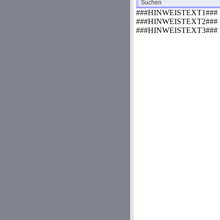
Suchen
###HINWEISTEXT1###
###HINWEISTEXT2###
###HINWEISTEXT3###