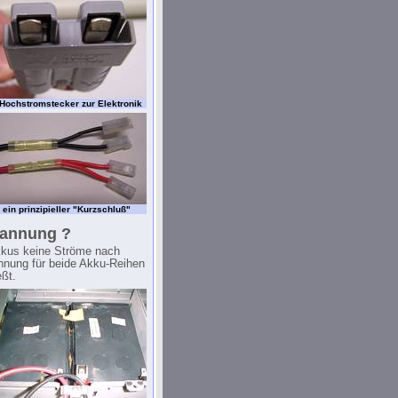
 Hochstromstecker zur Elektronik
ein prinzipieller "Kurzschluß"
pannung ?
Akkus keine Ströme nach
nnung für beide Akku-Reihen
eßt.