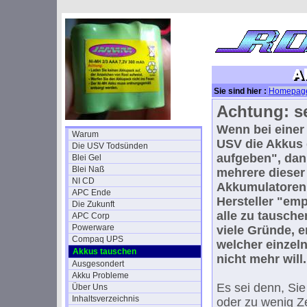
Sie sind hier :
Homepag
Achtung: se
Wenn bei eine
Warum
USV die Akkus 
Die USV Todsünden
aufgeben", dan
Blei Gel
Blei Naß
mehrere dieser
NI CD
Akkumulatoren
APC Ende
Hersteller "emp
Die Zukunft
alle zu tausche
APC Corp
Powerware
viele Gründe, 
Compaq UPS
welcher einzel
Akkus tauschen
nicht mehr will.
Ausgesondert
Akku Probleme
Es sei denn, Sie
Über Uns
Inhaltsverzeichnis
oder zu wenig Ze