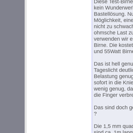
Diese Test-Birn
kein Wunderwerk
Bastellösung. Nur
Möglichkeit, ein
nicht zu schwac
ohmsche Last zu
verwenden wir e
Birne. Die kostet
und 55Watt Birne
Das ist hell gen
Tageslicht deutl
Belastung genug,
sofort in die Kn
wenig genug, daß
die Finger verbr
Das sind doch 
?
Die 1,5 mm quadr
sind ca. 1m lan