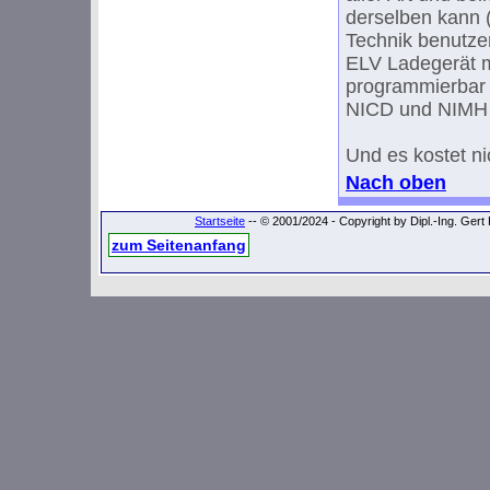
derselben kann (
Technik benutzen
ELV Ladegerät m
programmierbar u
NICD und NIMH 
Und es kostet ni
Nach oben
Startseite
-- © 2001/2024 - Copyright by Dipl.-Ing. Ger
zum Seitenanfang