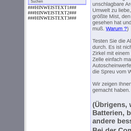
Suchen
unschlagbare Ar
###HINWEISTEXT1###
Umwelt zu liebe,
###HINWEISTEXT2###
größte Mist, den
###HINWEISTEXT3###
gesehen hat und
muß.
Warum ?
)
Testen Sie die A
durch. Es ist ni
Zirkel mit einem
Zelle einfach ma
Autoscheinwerfe
die Spreu vom 
Wir zeigen Ihnen
gemacht haben.
(Übrigens, 
Batterien, 
andere bess
Bei der Com