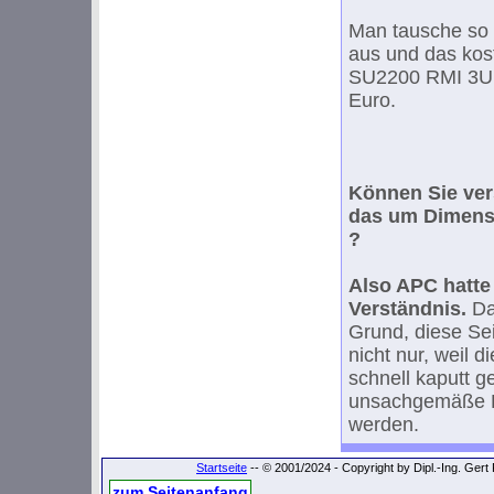
Man tausche so 
aus und das kos
SU2200 RMI 3U 
Euro.
Können Sie ver
das um Dimensi
?
Also APC hatte 
Verständnis.
Da
Grund, diese Sei
nicht nur, weil 
schnell kaputt 
unsachgemäße D
werden.
Startseite
-- © 2001/2024 - Copyright by Dipl.-Ing. Ger
zum Seitenanfang