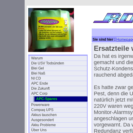
Sie sind hier :
Homepag
Ersatzteile
Da hat es irgen
Warum
gemacht und die
Die USV Todsünden
Schutz-Kondens
Blei Gel
Blei Naß
rauchend abged
NI CD
APC Ende
Es hatte zwar g
Die Zukunft
Pest, denn die U
APC Corp
APC-Spares
natürlich jetzt m
Powerware
220V waren weg
Compaq UPS
Monitor-Alarmsy
Akkus tauschen
angeschlagen u
Ausgesondert
vorgewarnt. Da 
Akku Probleme
Über Uns
Redundanz verf