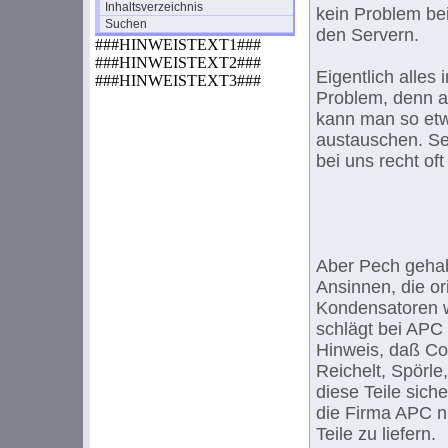
Inhaltsverzeichnis
kein Problem bei
Suchen
den Servern.
###HINWEISTEXT1###
###HINWEISTEXT2###
Eigentlich alles
###HINWEISTEXT3###
Problem, denn al
kann man so etw
austauschen. Sel
bei uns recht of
Aber Pech gehab
Ansinnen, die or
Kondensatoren w
schlägt bei APC 
Hinweis, daß Co
Reichelt, Spörle
diese Teile sich
die Firma APC ni
Teile zu liefern.