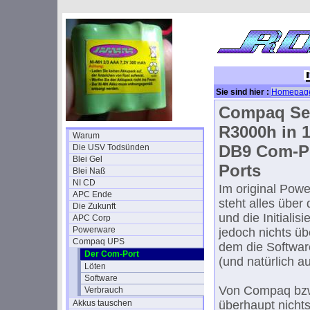
Sie sind hier :
Homepag
Compaq Se
R3000h in 1
Warum
DB9 Com-Po
Die USV Todsünden
Blei Gel
Ports
Blei Naß
NI CD
Im original Po
APC Ende
steht alles über
Die Zukunft
und die Initialisi
APC Corp
Powerware
jedoch nichts üb
Compaq UPS
dem die Softwar
Der Com-Port
(und natürlich a
Löten
Software
Von Compaq bzw.
Verbrauch
Akkus tauschen
überhaupt nicht