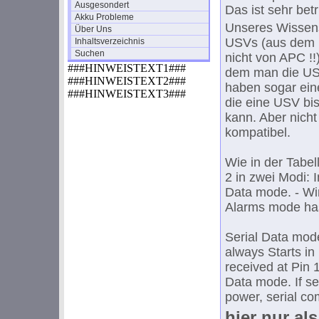
Ausgesondert
Das ist sehr betr
Akku Probleme
Unseres Wissens
Über Uns
USVs (aus dem H
Inhaltsverzeichnis
Suchen
nicht von APC !!
###HINWEISTEXT1###
dem man die USV
###HINWEISTEXT2###
haben sogar eine
###HINWEISTEXT3###
die eine USV bis
kann. Aber nicht 
kompatibel.
Wie in der Tabel
2 in zwei Modi: 
Data mode. - Wi
Alarms mode has
Serial Data mod
always Starts in
received at Pin 1
Data mode. If se
power, serial co
hier nur al