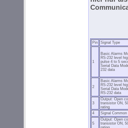
Communicat
Pin
Signal Type
Basic Alarms Mo
RS-232 level hi
1
pulse 4 to 5 se
Serial Data Mode
232 data
Basic Alarms Mo
RS-232 level hi
2
Serial Data Mode
RS-232 data
Output: Open col
3
transistor ON, 
rating
4
Signal Common
Output: Open col
5
transistor ON, 
rating