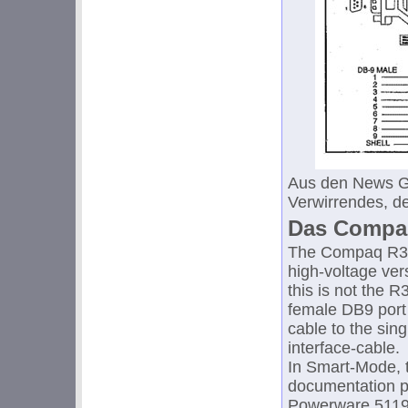
Aus den News G
Verwirrendes, d
Das Compaq
The Compaq R300
high-voltage vers
this is not the R
female DB9 port 
cable to the sing
interface-cable.
In Smart-Mode, t
documentation p
Powerware 5119