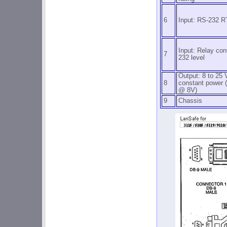
6
Input: RS-232 
Input: Relay con
7
232 level
Output: 8 to 25
8
constant power 
@ 8V)
9
Chassis