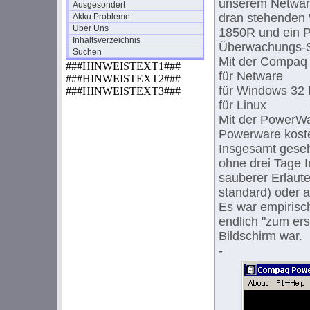
unserem Netware
Ausgesondert
dran stehenden 
Akku Probleme
Über Uns
1850R und ein Pr
Inhaltsverzeichnis
Überwachungs-S
Suchen
Mit der Compaq
###HINWEISTEXT1###
für Netware
###HINWEISTEXT2###
für Windows 32 
###HINWEISTEXT3###
für Linux
Mit der PowerWa
Powerware koste
Insgesamt geseh
ohne drei Tage 
sauberer Erläut
standard) oder a
Es war empirisc
endlich "zum er
Bildschirm war.
-