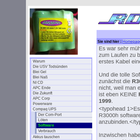
Sie sind hier :
Homepag
Es war sehr müh
zum Laufen zu 
erstes Kabel ein
Warum
Die USV Todsünden
Blei Gel
Und die tolle So
Blei Naß
zunächst die
R3
NI CD
nicht, weil man
APC Ende
Die Zukunft
ist eben KEINE
APC Corp
1999
.
Powerware
<typohead 1>Es g
Compaq UPS
R3000h softwar
Der Com-Port
Löten
anzubinden.</t
Software
Verbrauch
Inzwischen habe
Akkus tauschen